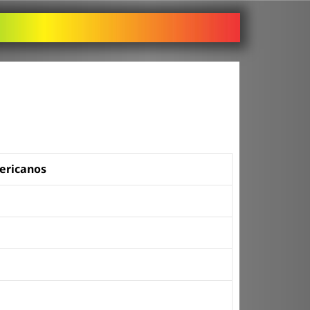
Buscar
Controles de bombeo
ericanos