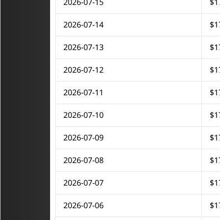
2026-07-15
$1
2026-07-14
$1
2026-07-13
$1
2026-07-12
$1
2026-07-11
$1
2026-07-10
$1
2026-07-09
$1
2026-07-08
$1
2026-07-07
$1
2026-07-06
$1