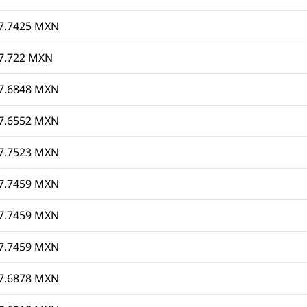
7.7425 MXN
7.722 MXN
7.6848 MXN
7.6552 MXN
7.7523 MXN
7.7459 MXN
7.7459 MXN
7.7459 MXN
7.6878 MXN