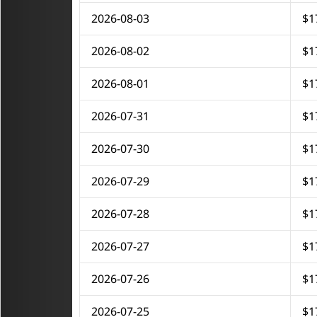
2026-08-03
$1
2026-08-02
$1
2026-08-01
$1
2026-07-31
$1
2026-07-30
$1
2026-07-29
$1
2026-07-28
$1
2026-07-27
$1
2026-07-26
$1
2026-07-25
$1