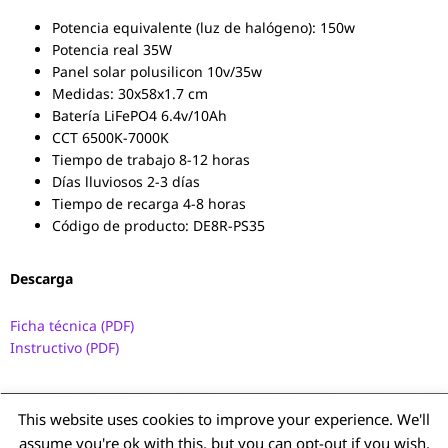
Potencia equivalente (luz de halógeno): 150w
Potencia real 35W
Panel solar polusilicon 10v/35w
Medidas: 30x58x1.7 cm
Batería LiFePO4 6.4v/10Ah
CCT 6500K-7000K
Tiempo de trabajo 8-12 horas
Días lluviosos 2-3 días
Tiempo de recarga 4-8 horas
Código de producto: DE8R-PS35
Descarga
Ficha técnica (PDF)
Instructivo (PDF)
This website uses cookies to improve your experience. We'll
Contáctanos
Quienes Somos
Blog
FAQ
Inicio
assume you're ok with this, but you can opt-out if you wish.