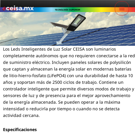
Ir
Men
ceisa.mx
al
TECNOLOGÍA SUPERIOR
contenido
princ
Los Leds Inteligentes de Luz Solar CEISA son luminarios
completamente autónomos que no requieren conectarse a la red
de suministro eléctrico. Incluyen paneles solares de polysilicón
que captan y almacenan la energía solar en modernas baterías
de litio-hierro-fosfato (LiFePO4) con una durabilidad de hasta 10
años y soportan más de 2500 ciclos de trabajo. Contiene un
controlador inteligente que permite diversos modos de trabajo y
sensores de luz y de presencia para el mejor aprovechamiento
de la energía almacenada. Se pueden operar a la máxima
intensidad o reducirla por tiempo o cuando no se detecta
actividad cercana.
Especificaciones